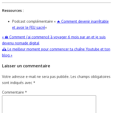
Ressources :
Podcast complémentaire «
🔥 Comment devenir inarrêtable
et avoir le FEU sacré
«
Navigation
«
🛄 Comment j’ai commencé à voyager 6 mois par an et je suis
devenu nomade digital
de
🕰 Le meilleur moment pour commencer ta chaîne Youtube et ton
l’article
blog
»
Laisser un commentaire
Votre adresse e-mail ne sera pas publiée.
Les champs obligatoires
sont indiqués avec
*
Commentaire
*