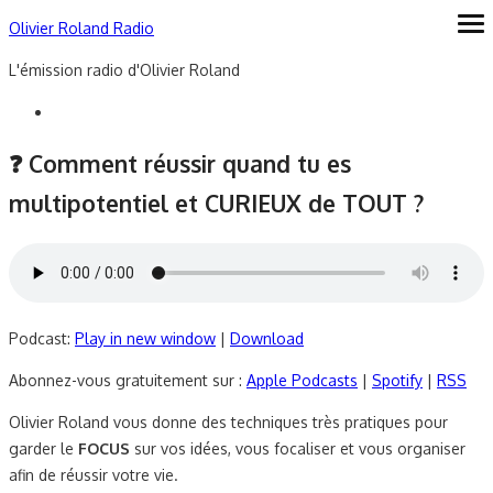
Skip
Olivier Roland Radio
ope
me
to
L'émission radio d'Olivier Roland
content
❓ Comment réussir quand tu es
multipotentiel et CURIEUX de TOUT ?
Podcast:
Play in new window
|
Download
Abonnez-vous gratuitement sur :
Apple Podcasts
|
Spotify
|
RSS
Olivier Roland vous donne des techniques très pratiques pour
garder le
FOCUS
sur vos idées, vous focaliser et vous organiser
afin de réussir votre vie.