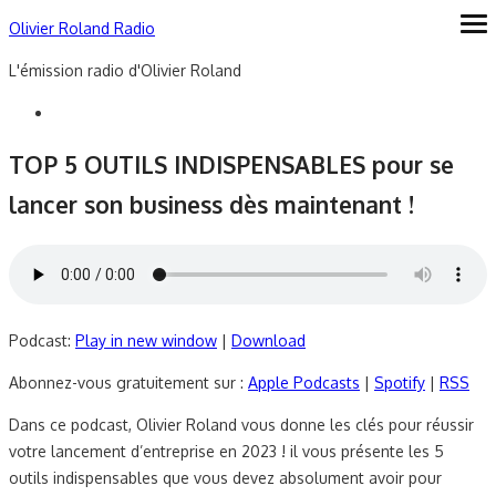
Skip
Olivier Roland Radio
ope
me
to
L'émission radio d'Olivier Roland
content
TOP 5 OUTILS INDISPENSABLES pour se
lancer son business dès maintenant !
Podcast:
Play in new window
|
Download
Abonnez-vous gratuitement sur :
Apple Podcasts
|
Spotify
|
RSS
Dans ce podcast, Olivier Roland vous donne les clés pour réussir
votre lancement d’entreprise en 2023 ! il vous présente les
5
outils indispensables que vous devez absolument avoir pour