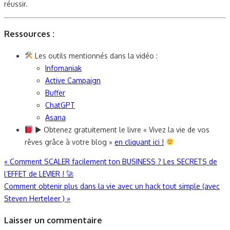
réussir.
Ressources :
Les outils mentionnés dans la vidéo :
Infomaniak
Active Campaign
Buffer
ChatGPT
Asana
► Obtenez gratuitement le livre « Vivez la vie de vos
rêves grâce à votre blog »
en cliquant ici !
Navigation
«
Comment SCALER facilement ton BUSINESS ? Les SECRETS de
l’EFFET de LEVIER ! 🚀
de
Comment obtenir plus dans la vie avec un hack tout simple (avec
l’article
Steven Herteleer )
»
Laisser un commentaire