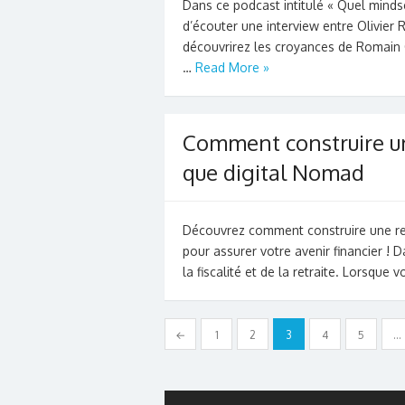
Dans ce podcast intitulé « Quel minds
d’écouter une interview entre Olivier
découvrirez les croyances de Romain Co
…
Read More »
Comment construire un
que digital Nomad
Découvrez comment construire une retr
pour assurer votre avenir financier !
la fiscalité et de la retraite. Lorsque
Pagination
←
1
2
3
4
5
…
des
publications