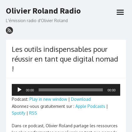
Skip
Olivier Roland Radio
to
open
content
menu
L'émission radio d'Olivier Roland
Les outils indispensables pour
réussir en tant que digital nomad
!
Lecteur
00:00
00:00
audio
Podcast:
Play in new window
|
Download
Abonnez-vous gratuitement sur :
Apple Podcasts
|
Spotify
|
RSS
Dans ce podcast, Olivier Roland partage les ressources