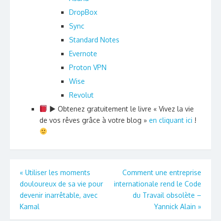
DropBox
Sync
Standard Notes
Evernote
Proton VPN
Wise
Revolut
► Obtenez gratuitement le livre « Vivez la vie
de vos rêves grâce à votre blog »
en cliquant ici
!
Navigation
«
Utiliser les moments
Comment une entreprise
douloureux de sa vie pour
internationale rend le Code
de
devenir inarrêtable, avec
du Travail obsolète –
l’article
Kamal
Yannick Alain
»