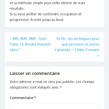
et la méthode simple pour enfin obtenir de vrais
résultats.
Si tu veux arrêter de confondre occupation et
progression, écoute jusqu’au bout.
Navigation
«
1M€, 4M€, 8M€ : Quel
Ex-flic : les techniques pour
Palier Te Rendra Vraiment
que personne ne puisse
de
Libre ?
t’atteindre – Cédric Fontaine
l’article
»
Laisser un commentaire
Votre adresse e-mail ne sera pas publiée.
Les champs
obligatoires sont indiqués avec
*
Commentaire
*