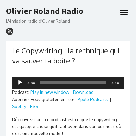
Skip
Olivier Roland Radio
to
open
content
menu
L'émission radio d'Olivier Roland
Le Copywriting : la technique qui
va sauver ta boîte ?
Lecteur
00:00
00:00
audio
Podcast:
Play in new window
|
Download
Abonnez-vous gratuitement sur :
Apple Podcasts
|
Spotify
|
RSS
Découvrez dans ce podcast est ce que le copywriting
est quelque chose qu’il faut avoir dans son business où
c’est une nouvelle mode !