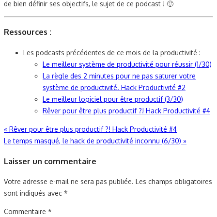
de bien définir ses objectifs, le sujet de ce podcast ! 🙂
Ressources :
Les podcasts précédentes de ce mois de la productivité :
Le meilleur système de productivité pour réussir (1/30)
La règle des 2 minutes pour ne pas saturer votre
système de productivité. Hack Productivité #2
Le meilleur logiciel pour être productif (3/30)
Rêver pour être plus productif ?! Hack Productivité #4
Navigation
«
Rêver pour être plus productif ?! Hack Productivité #4
Le temps masqué, le hack de productivité inconnu (6/30)
»
de
Laisser un commentaire
l’article
Votre adresse e-mail ne sera pas publiée.
Les champs obligatoires
sont indiqués avec
*
Commentaire
*