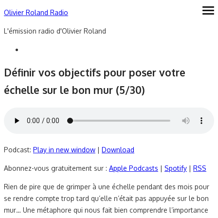
Skip
Olivier Roland Radio
ope
me
to
L'émission radio d'Olivier Roland
content
Définir vos objectifs pour poser votre
échelle sur le bon mur (5/30)
Podcast:
Play in new window
|
Download
Abonnez-vous gratuitement sur :
Apple Podcasts
|
Spotify
|
RSS
Rien de pire que de grimper à une échelle pendant des mois pour
se rendre compte trop tard qu’elle n’était pas appuyée sur le bon
mur… Une métaphore qui nous fait bien comprendre l’importance