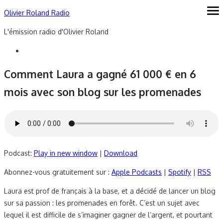
Skip
Olivier Roland Radio
ope
me
to
L'émission radio d'Olivier Roland
content
Comment Laura a gagné 61 000 € en 6
mois avec son blog sur les promenades
Podcast:
Play in new window
|
Download
Abonnez-vous gratuitement sur :
Apple Podcasts
|
Spotify
|
RSS
Laura est prof de français à la base, et a décidé de lancer un blog
sur sa passion : les promenades en forêt. C’est un sujet avec
lequel il est difficile de s’imaginer gagner de l’argent, et pourtant